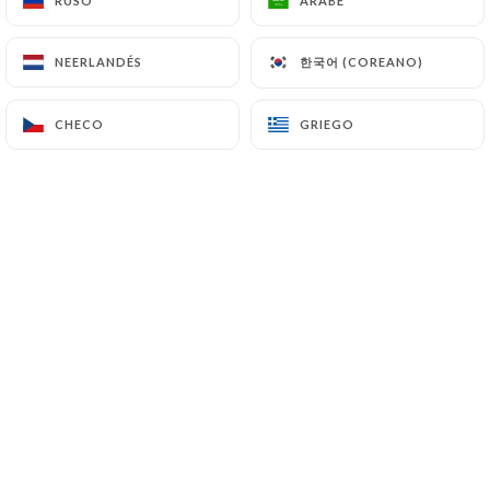
RUSO
RUSO
ÁRABE
ÁRABE
한국어 (COREANO)
한국어 (COREANO)
NEERLANDÉS
NEERLANDÉS
Bienvenue chez Belliou la Fumée, l'une
des adresses incontournables de la
CHECO
CHECO
GRIEGO
GRIEGO
station des Arcs, véritable institution.
Ce chalet authentique en pierre et en
bois, situé au pied des pistes et des
télésièges de Pré Saint-Esprit et
Comborcière, est un lieu prisé des
skieurs et des amoureux de la
montagne.
L'accès est facile, que ce soit en voiture
avec un parking à disposition, en
navette interstations avec l'arrêt « Pré