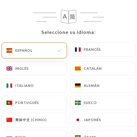
Seleccione su idioma:
Seleccione su idioma:
FRANCÉS
FRANCÉS
ESPAÑOL
ESPAÑOL
RESEÑA 134
INGLÉS
INGLÉS
CATALÁN
CATALÁN
RESTAURANT TRADITIONNEL FRANÇAIS
ITALIANO
ITALIANO
ALEMÁN
ALEMÁN
Pré Saint-Esprit
73700 Bourg-Saint-Maurice France
PORTUGUÉS
PORTUGUÉS
SUECO
SUECO
简体中文 (CHINO)
简体中文 (CHINO)
JAPONÉS
JAPONÉS
¿Quiénes somos?